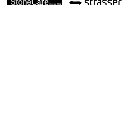
© 2026 Veranstalter FF Plöcking
Kontakt & Impressum
Datenschutz
Der Veranstalter übernimmt keinerlei Haftung. Die Läufe, der
Fitmarsch und das Nordic Walking finden bei jeder Witterung
statt.
Der Reinerlös dient zur Anschaffung von
Feuerwehrausrüstung.